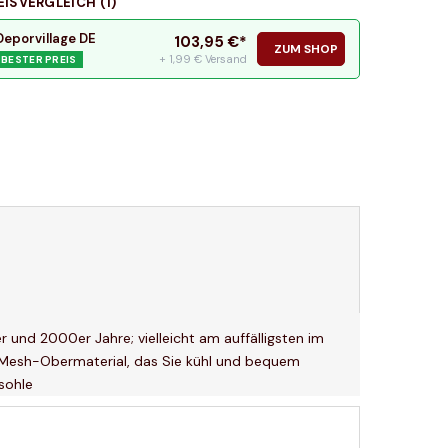
EISVERGLEICH (
1
)
Deporvillage DE
103,95
€*
ZUM SHOP
+ 1,99 € Versand
BESTER PREIS
er und 2000er Jahre; vielleicht am auffälligsten im
s Mesh-Obermaterial, das Sie kühl und bequem
sohle