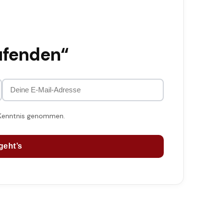
ufenden“
 Kenntnis genommen.
geht’s