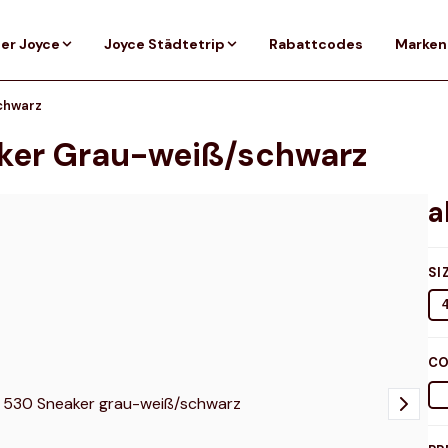
er Joyce
Joyce Städtetrip
Rabattcodes
Marken
chwarz
ker Grau-weiß/schwarz
SI
CO