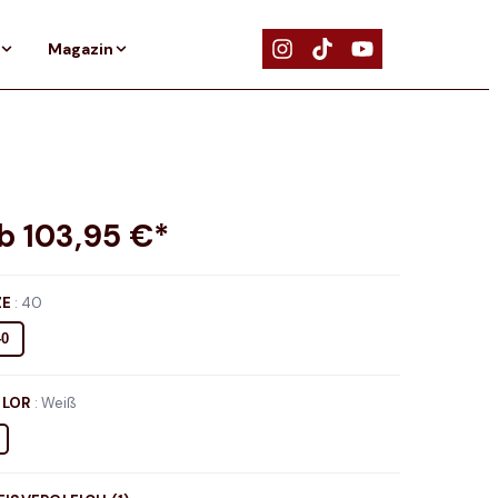
Magazin
ab
103,95
€*
ZE
:
40
40
LOR
:
Weiß