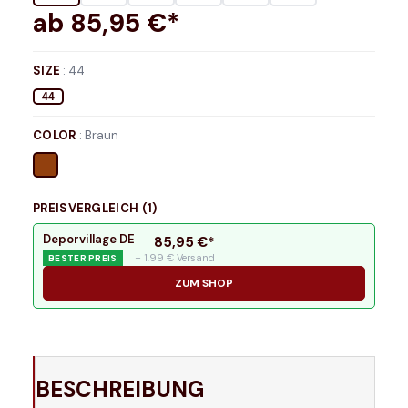
ab
85,95
€*
SIZE
:
44
44
COLOR
:
Braun
PREISVERGLEICH (
1
)
Deporvillage DE
85,95
€*
+ 1,99 € Versand
BESTER PREIS
ZUM SHOP
BESCHREIBUNG