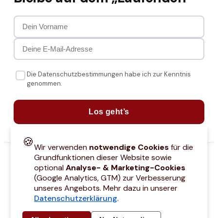
Die Datenschutzbestimmungen habe ich zur Kenntnis
genommen.
Los geht’s
🍪
Wir verwenden
notwendige Cookies
für die
Grundfunktionen dieser Website sowie
optional
Analyse- & Marketing-Cookies
(Google Analytics, GTM) zur Verbesserung
unseres Angebots. Mehr dazu in unserer
Datenschutzerklärung
.
attcodes
Kontakt
Über mich
Marken
Barrierefreiheitserklärung
Städtetri