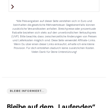
*Alle Preisangaben auf dieser Seite verstehen sich in Euro und
beinhalten die gesetzliche Mehrwertsteuer. Gegebenenfalls können
zusätzliche Versandkosten anfallen. Streichpreise oder prozentuale
Rabatte beziehen sich stets auf den unverbindlichen Verkaufspreis
(UVP). Bitte beachte, dass zwischenzeitliche Änderungen von Preisen
und Lieferkosten möglich sind. Diese Seite verwendet Affiliate-Links.
Wenn Du über einen dieser Links einkaufst, erhalte ich eine kleine
Provision. Für dich entstehen dadurch keine zusätzlichen Kosten.
Vielen Dank für Deine Unterstützung!
BLEIBE INFORMIERT...
Bleibe auf dem „Laufenden“