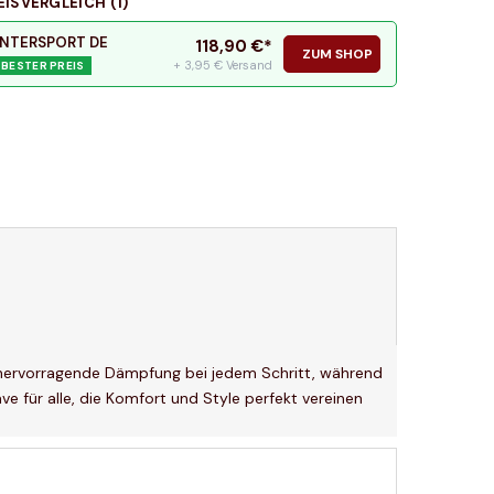
EISVERGLEICH (
1
)
INTERSPORT DE
118,90
€*
ZUM SHOP
+ 3,95 € Versand
BESTER PREIS
hervorragende Dämpfung bei jedem Schritt, während
e für alle, die Komfort und Style perfekt vereinen