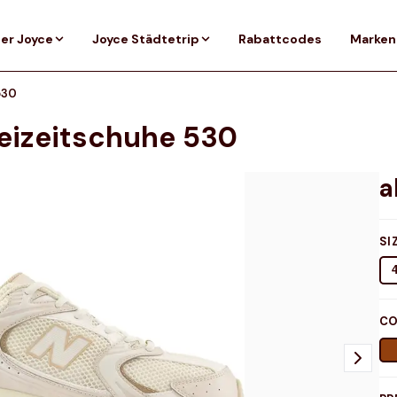
er Joyce
Joyce Städtetrip
Rabattcodes
Marken
530
eizeitschuhe 530
SI
CO