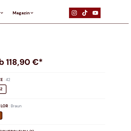
Magazin
ab
118,90
€*
ZE
:
42
42
LOR
:
Braun