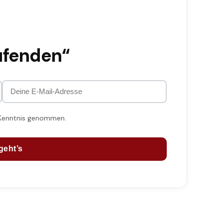
ufenden“
 Kenntnis genommen.
geht’s