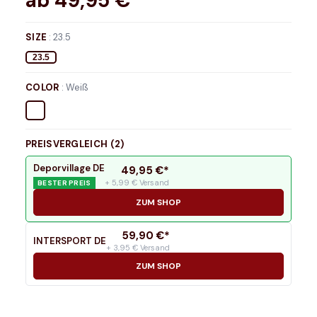
ab
49,95
€*
SIZE
:
23.5
23.5
COLOR
:
Weiß
PREISVERGLEICH (
2
)
Deporvillage DE
49,95
€*
+ 5,99 € Versand
BESTER PREIS
ZUM SHOP
59,90
€*
INTERSPORT DE
+ 3,95 € Versand
ZUM SHOP