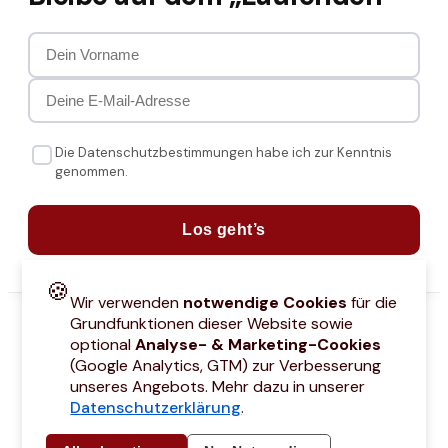
Die Datenschutzbestimmungen habe ich zur Kenntnis
genommen.
Los geht’s
🍪
Wir verwenden
notwendige Cookies
für die
Grundfunktionen dieser Website sowie
optional
Analyse- & Marketing-Cookies
(Google Analytics, GTM) zur Verbesserung
unseres Angebots. Mehr dazu in unserer
Datenschutzerklärung
.
attcodes
Kontakt
Über mich
Marken
Barrierefreiheitserklärung
Städtetri