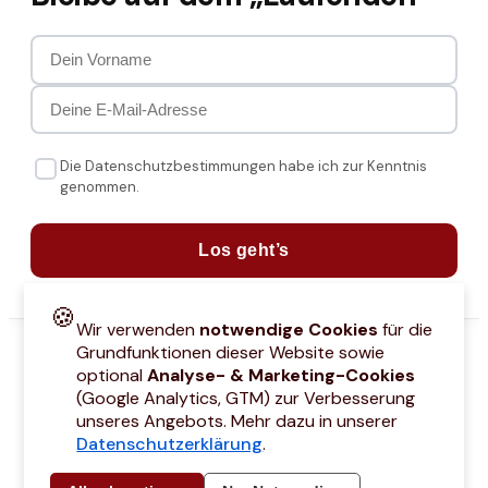
Die Datenschutzbestimmungen habe ich zur Kenntnis
genommen.
Los geht’s
🍪
Wir verwenden
notwendige Cookies
für die
Grundfunktionen dieser Website sowie
optional
Analyse- & Marketing-Cookies
(Google Analytics, GTM) zur Verbesserung
unseres Angebots. Mehr dazu in unserer
Datenschutzerklärung
.
attcodes
Kontakt
Über mich
Marken
Barrierefreiheitserklärung
Städtetri