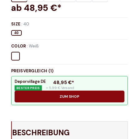
ab
48,95
€*
SIZE
:
40
40
COLOR
:
Weiß
PREISVERGLEICH (
1
)
Deporvillage DE
48,95
€*
+ 5,99 € Versand
BESTER PREIS
ZUM SHOP
BESCHREIBUNG