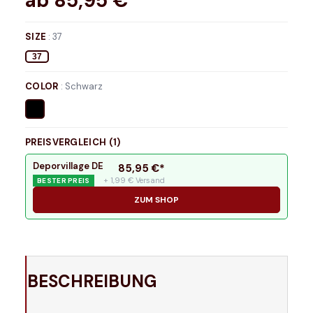
ab
85,95
€*
SIZE
:
37
37
COLOR
:
Schwarz
PREISVERGLEICH (
1
)
Deporvillage DE
85,95
€*
+ 1,99 € Versand
BESTER PREIS
ZUM SHOP
BESCHREIBUNG