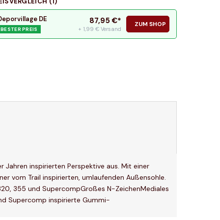
EISVERGLEICH (
1
)
Deporvillage DE
87,95
€*
ZUM SHOP
+ 1,99 € Versand
BESTER PREIS
Jahren inspirierten Perspektive aus. Mit einer
er vom Trail inspirierten, umlaufenden Außensohle.
von 320, 355 und SupercompGroßes N-ZeichenMediales
und Supercomp inspirierte Gummi-