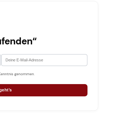
ufenden“
 Kenntnis genommen.
geht’s