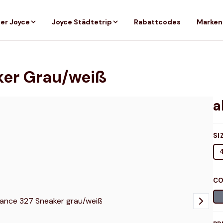
er Joyce
Joyce Städtetrip
Rabattcodes
Marken
ker Grau/weiß
SI
CO