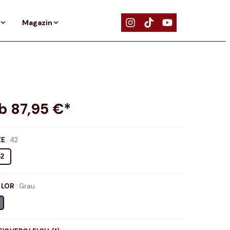
Magazin
ab
87,95
€*
ZE
:
42
42
LOR
:
Grau