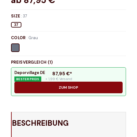
ab
87,95
€*
SIZE
:
37
37
COLOR
:
Grau
PREISVERGLEICH (
1
)
Deporvillage DE
87,95
€*
+ 1,99 € Versand
BESTER PREIS
ZUM SHOP
BESCHREIBUNG