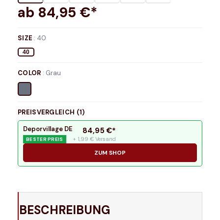
ab
84,95
€*
SIZE
:
40
40
COLOR
:
Grau
PREISVERGLEICH (
1
)
Deporvillage DE
84,95
€*
+ 1,99 € Versand
BESTER PREIS
ZUM SHOP
BESCHREIBUNG