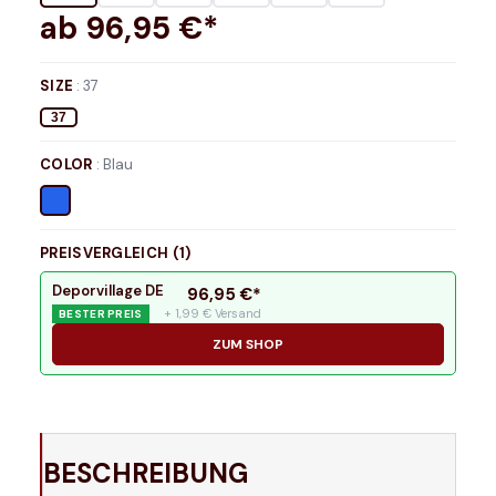
ab
96,95
€*
SIZE
:
37
37
COLOR
:
Blau
PREISVERGLEICH (
1
)
Deporvillage DE
96,95
€*
+ 1,99 € Versand
BESTER PREIS
ZUM SHOP
BESCHREIBUNG