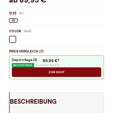
ab
89,95
€*
SIZE
:
40
40
COLOR
:
Weiß
PREISVERGLEICH (
1
)
Deporvillage DE
89,95
€*
+ 1,99 € Versand
BESTER PREIS
ZUM SHOP
BESCHREIBUNG