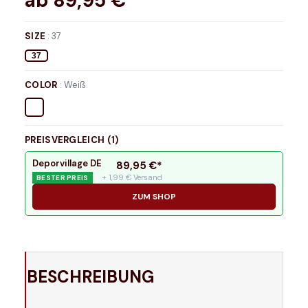
ab
89,95
€*
SIZE
:
37
37
COLOR
:
Weiß
PREISVERGLEICH (
1
)
Deporvillage DE
89,95
€*
+ 1,99 € Versand
BESTER PREIS
ZUM SHOP
BESCHREIBUNG