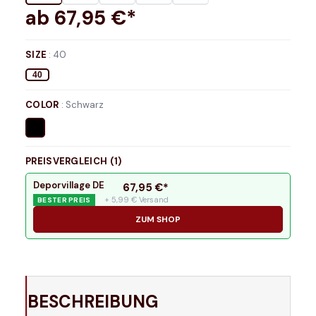
ab
67,95
€*
SIZE
:
40
40
COLOR
:
Schwarz
PREISVERGLEICH (
1
)
Deporvillage DE
67,95
€*
+ 5,99 € Versand
BESTER PREIS
ZUM SHOP
BESCHREIBUNG