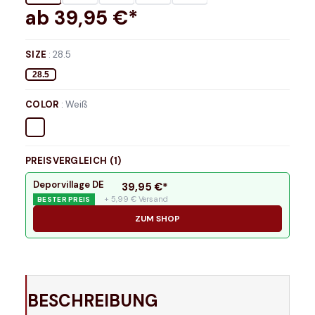
ab
39,95
€*
SIZE
:
28.5
28.5
COLOR
:
Weiß
PREISVERGLEICH (
1
)
Deporvillage DE
39,95
€*
+ 5,99 € Versand
BESTER PREIS
ZUM SHOP
BESCHREIBUNG