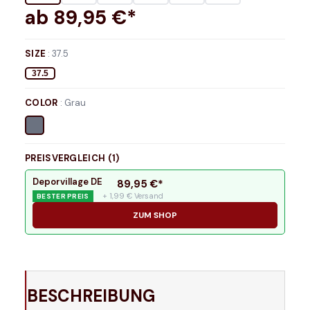
ab
89,95
€*
SIZE
:
37.5
37.5
COLOR
:
Grau
PREISVERGLEICH (
1
)
Deporvillage DE
89,95
€*
+ 1,99 € Versand
BESTER PREIS
ZUM SHOP
BESCHREIBUNG