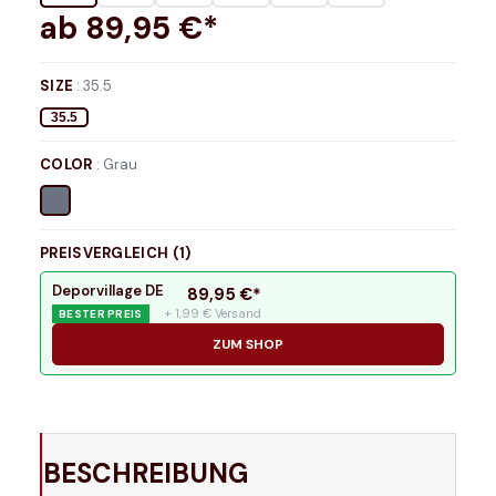
ab
89,95
€*
SIZE
:
35.5
35.5
COLOR
:
Grau
PREISVERGLEICH (
1
)
Deporvillage DE
89,95
€*
+ 1,99 € Versand
BESTER PREIS
ZUM SHOP
BESCHREIBUNG