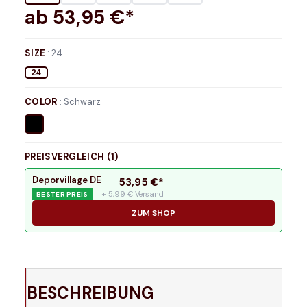
ab
53,95
€*
SIZE
:
24
24
COLOR
:
Schwarz
PREISVERGLEICH (
1
)
Deporvillage DE
53,95
€*
+ 5,99 € Versand
BESTER PREIS
ZUM SHOP
BESCHREIBUNG