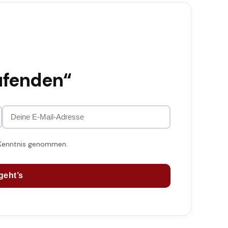
ufenden“
 Kenntnis genommen.
geht’s