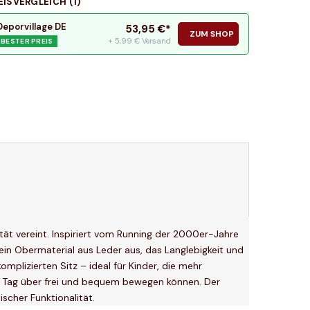
EISVERGLEICH (
1
)
Deporvillage DE
53,95
€*
ZUM SHOP
+ 5,99 € Versand
BESTER PREIS
tät vereint. Inspiriert vom Running der 2000er-Jahre
sein Obermaterial aus Leder aus, das Langlebigkeit und
mplizierten Sitz – ideal für Kinder, die mehr
n Tag über frei und bequem bewegen können. Der
scher Funktionalität.