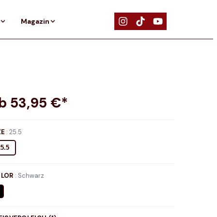
Magazin
ab
53,95
€*
ZE
:
25.5
25.5
LOR
:
Schwarz