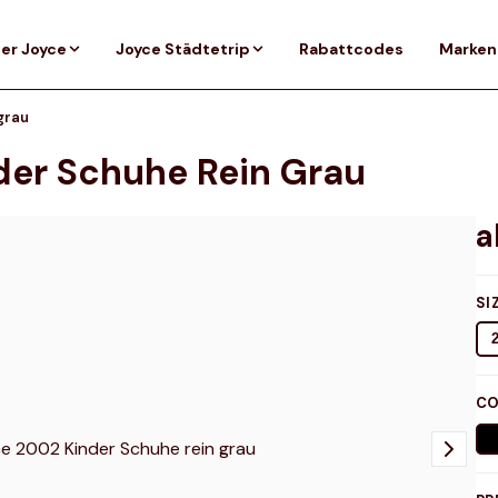
er Joyce
Joyce Städtetrip
Rabattcodes
Marken
grau
der Schuhe Rein Grau
SI
CO