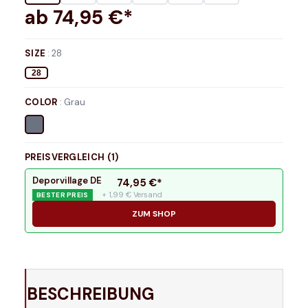
ab
74,95
€*
SIZE
:
28
28
COLOR
:
Grau
PREISVERGLEICH (
1
)
Deporvillage DE
74,95
€*
+ 1,99 € Versand
BESTER PREIS
ZUM SHOP
BESCHREIBUNG