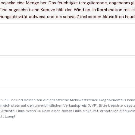
ecejacke eine Menge her. Das feuchtigkeitsregulierende, angenehm gl
ne angeschnittene Kapuze hält den Wind ab. In Kombination mit ein
tmungsaktivität aufweist und bei schweißtreibenden Aktivitäten Feuc
ich in Euro und beinhalten die gesetzliche Mehrwertsteuer. Gegebenenfalls könn
 sich stets auf den unverbindlichen Verkaufspreis (UVP). Bitte beachte, dass
Affiliate-Links. Wenn Du über einen dieser Links einkaufst, erhalte ich eine kle
stützung!