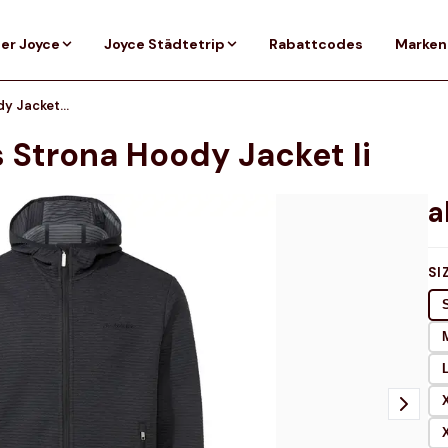
er Joyce
Joyce Städtetrip
Rabattcodes
Marken
VAUDE Jacken SE Men's Strona Hoody Jacket II
 Strona Hoody Jacket Ii
SI