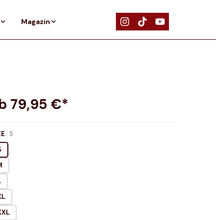
Magazin
ab
79,95
€*
ZE
:
S
S
M
L
XL
XXL