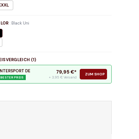
XXXL
LOR
:
Black Uni
EISVERGLEICH (
1
)
INTERSPORT DE
79,95
€*
ZUM SHOP
+ 3,95 € Versand
BESTER PREIS