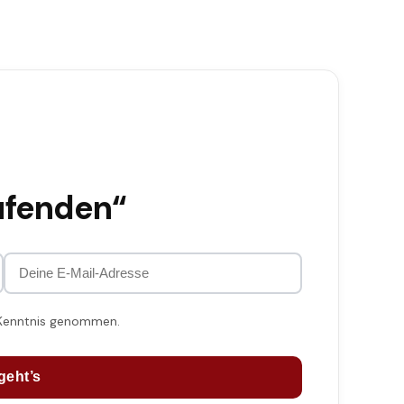
ufenden“
 Kenntnis genommen.
geht’s