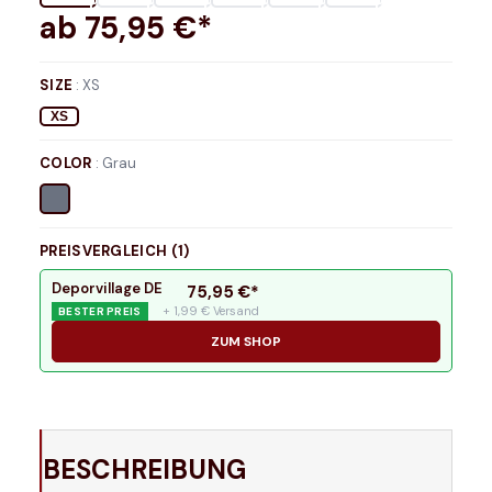
ab
75,95
€*
SIZE
:
XS
XS
COLOR
:
Grau
PREISVERGLEICH (
1
)
Deporvillage DE
75,95
€*
+ 1,99 € Versand
BESTER PREIS
ZUM SHOP
BESCHREIBUNG