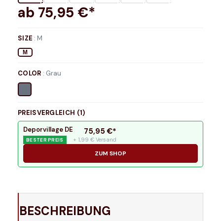
ab
75,95
€*
SIZE
:
M
M
COLOR
:
Grau
PREISVERGLEICH (
1
)
Deporvillage DE
75,95
€*
+ 1,99 € Versand
BESTER PREIS
ZUM SHOP
BESCHREIBUNG