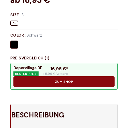
ab
16,95
€*
SIZE
:
S
S
COLOR
:
Schwarz
PREISVERGLEICH (
1
)
Deporvillage DE
16,95
€*
+ 5,99 € Versand
BESTER PREIS
ZUM SHOP
BESCHREIBUNG