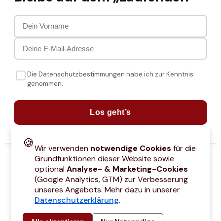
Die Datenschutzbestimmungen habe ich zur Kenntnis
genommen.
Los geht’s
🍪
Wir verwenden
notwendige Cookies
für die
Grundfunktionen dieser Website sowie
optional
Analyse- & Marketing-Cookies
(Google Analytics, GTM) zur Verbesserung
unseres Angebots. Mehr dazu in unserer
Datenschutzerklärung
.
attcodes
Kontakt
Über mich
Marken
Barrierefreiheitserklärung
Städtetri