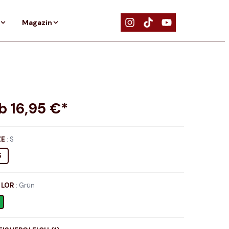
Magazin
ab
16,95
€*
ZE
:
S
S
LOR
:
Grün