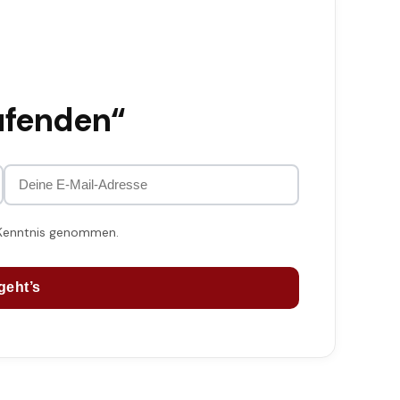
ufenden“
 Kenntnis genommen.
geht’s