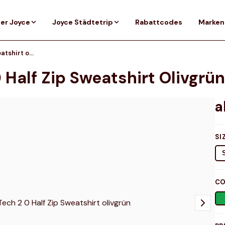
er Joyce
Joyce Städtetrip
Rabattcodes
Marken
Under Armour Tech 2 0 Half Zip Sweatshirt olivgrün
Half Zip Sweatshirt Olivgrün
SI
CO