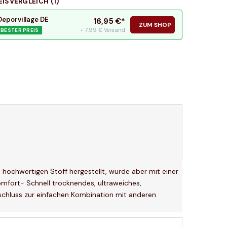
EISVERGLEICH (
1
)
Deporvillage DE
16,95
€*
ZUM SHOP
+ 7,99 € Versand
BESTER PREIS
n hochwertigen Stoff hergestellt, wurde aber mit einer
omfort- Schnell trocknendes, ultraweiches,
schluss zur einfachen Kombination mit anderen