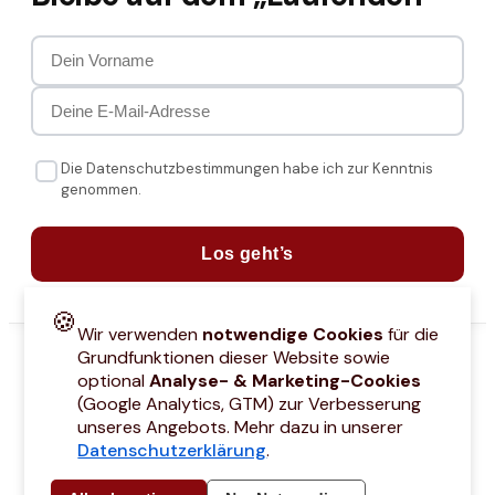
Die Datenschutzbestimmungen habe ich zur Kenntnis
genommen.
Los geht’s
🍪
Wir verwenden
notwendige Cookies
für die
Grundfunktionen dieser Website sowie
optional
Analyse- & Marketing-Cookies
(Google Analytics, GTM) zur Verbesserung
unseres Angebots. Mehr dazu in unserer
Datenschutzerklärung
.
attcodes
Kontakt
Über mich
Marken
Barrierefreiheitserklärung
Städtetri