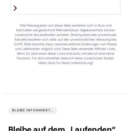
*Alle Preisangaben auf dieser Seite verstehen sich in Euro und
beinhalten die gesetzliche Mehrwertsteuer. Gegebenenfalls können
zusätzliche Versandkosten anfallen. Streichpreise oder prozentuale
Rabatte beziehen sich stets auf den unverbindlichen Verkaufspreis
(UVP). Bitte beachte, dass zwischenzeitliche Änderungen von Preisen
und Lieferkosten möglich sind. Diese Seite verwendet Affiliate-Links.
Wenn Du über einen dieser Links einkaufst, erhalte ich eine kleine
Provision. Für dich entstehen dadurch keine zusätzlichen Kosten.
Vielen Dank für Deine Unterstützung!
BLEIBE INFORMIERT...
Bleibe auf dem „Laufenden“