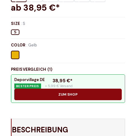
ab
38,95
€*
SIZE
:
S
S
COLOR
:
Gelb
PREISVERGLEICH (
1
)
Deporvillage DE
38,95
€*
+ 5,99 € Versand
BESTER PREIS
ZUM SHOP
BESCHREIBUNG