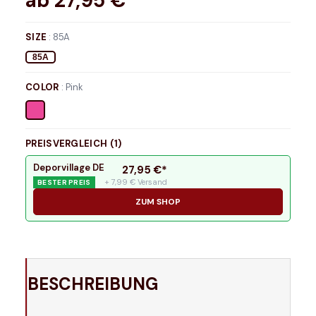
ab
27,95
€*
SIZE
:
85A
85A
COLOR
:
Pink
PREISVERGLEICH (
1
)
Deporvillage DE
27,95
€*
+ 7,99 € Versand
BESTER PREIS
ZUM SHOP
BESCHREIBUNG