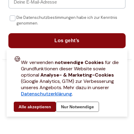
Die Datenschutzbestimmungen habe ich zur Kenntnis
genommen.
Los geht’s
🍪
Wir verwenden
notwendige Cookies
für die
Grundfunktionen dieser Website sowie
optional
Analyse- & Marketing-Cookies
(Google Analytics, GTM) zur Verbesserung
unseres Angebots. Mehr dazu in unserer
Datenschutzerklärung
.
attcodes
Kontakt
Über mich
Marken
Barrierefreiheitserklärung
Städtetri
Alle akzeptieren
Nur Notwendige
© 2021 –
2026
by Joyce Hübner | All Rights Reserved
Impressum
Datenschutz
AGB