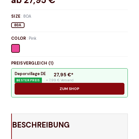
ab
27,95
€*
SIZE
:
80A
80A
COLOR
:
Pink
PREISVERGLEICH (
1
)
Deporvillage DE
27,95
€*
+ 7,99 € Versand
BESTER PREIS
ZUM SHOP
BESCHREIBUNG