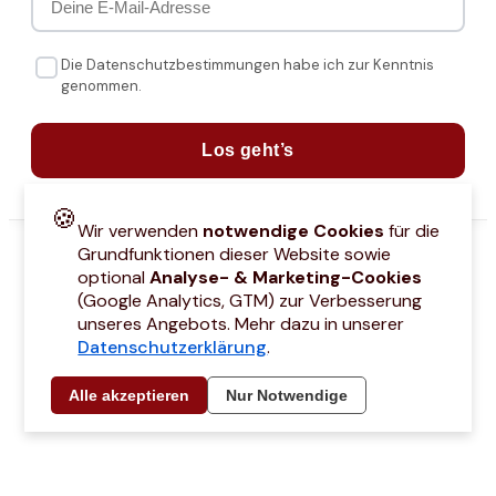
Die Datenschutzbestimmungen habe ich zur Kenntnis
genommen.
Los geht’s
🍪
Wir verwenden
notwendige Cookies
für die
Grundfunktionen dieser Website sowie
optional
Analyse- & Marketing-Cookies
(Google Analytics, GTM) zur Verbesserung
unseres Angebots. Mehr dazu in unserer
Datenschutzerklärung
.
attcodes
Kontakt
Über mich
Marken
Barrierefreiheitserklärung
Städtetri
Alle akzeptieren
Nur Notwendige
© 2021 –
2026
by Joyce Hübner | All Rights Reserved
Impressum
Datenschutz
AGB