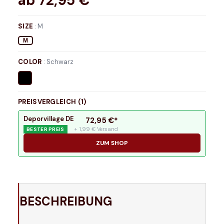
ab
72,95
€*
SIZE
:
M
M
COLOR
:
Schwarz
PREISVERGLEICH (
1
)
Deporvillage DE
72,95
€*
+ 1,99 € Versand
BESTER PREIS
ZUM SHOP
BESCHREIBUNG