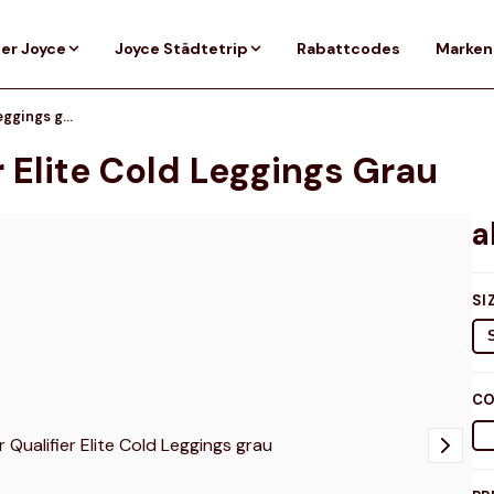
er Joyce
Joyce Städtetrip
Rabattcodes
Marken
Under Armour Qualifier Elite Cold Leggings grau
 Elite Cold Leggings Grau
SI
CO