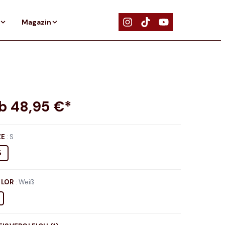
Magazin
ab
48,95
€*
ZE
:
S
S
LOR
:
Weiß