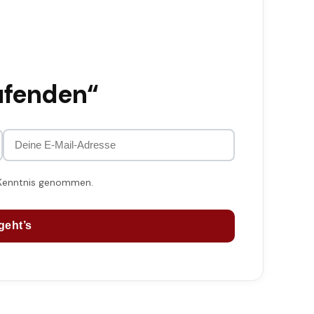
ufenden“
 Kenntnis genommen.
geht’s