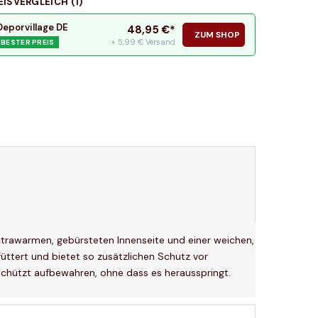
EISVERGLEICH (
1
)
Deporvillage DE
48,95
€*
ZUM SHOP
+ 5,99 € Versand
BESTER PREIS
 ultrawarmen, gebürsteten Innenseite und einer weichen,
ttert und bietet so zusätzlichen Schutz vor
schützt aufbewahren, ohne dass es herausspringt.