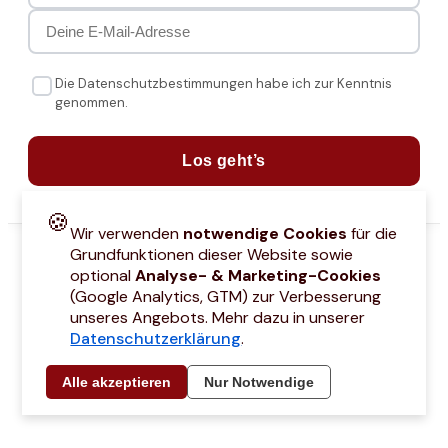
Die Datenschutzbestimmungen habe ich zur Kenntnis
genommen.
Los geht’s
🍪
Wir verwenden
notwendige Cookies
für die
Grundfunktionen dieser Website sowie
optional
Analyse- & Marketing-Cookies
(Google Analytics, GTM) zur Verbesserung
unseres Angebots. Mehr dazu in unserer
Datenschutzerklärung
.
attcodes
Kontakt
Über mich
Marken
Barrierefreiheitserklärung
Städtetri
Alle akzeptieren
Nur Notwendige
© 2021 –
2026
by Joyce Hübner | All Rights Reserved
Impressum
Datenschutz
AGB