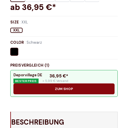
ab
36,95
€*
SIZE
:
XXL
XXL
COLOR
:
Schwarz
PREISVERGLEICH (
1
)
Deporvillage DE
36,95
€*
+ 5,99 € Versand
BESTER PREIS
ZUM SHOP
BESCHREIBUNG