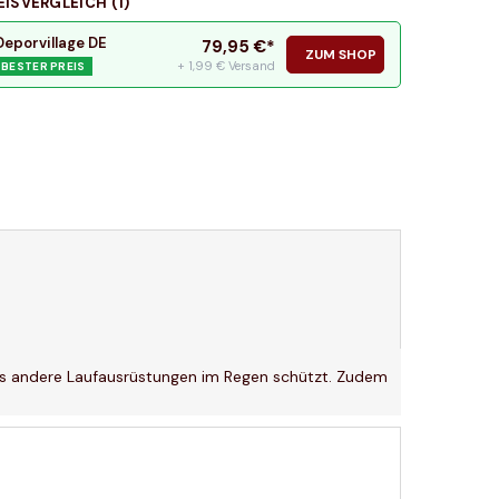
EISVERGLEICH (
1
)
Deporvillage DE
79,95
€*
ZUM SHOP
+ 1,99 € Versand
BESTER PREIS
als andere Laufausrüstungen im Regen schützt. Zudem