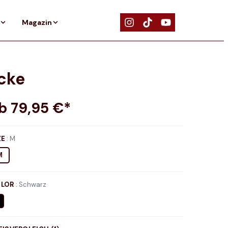
Magazin
cke
ab
79,95
€*
ZE
:
M
M
LOR
:
Schwarz