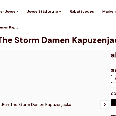
er Joyce
Joyce Städtetrip
Rabattcodes
Marken
Under Armour OutRun The Storm Damen Kapuzenjacke
The Storm Damen Kapuzenja
SI
CO