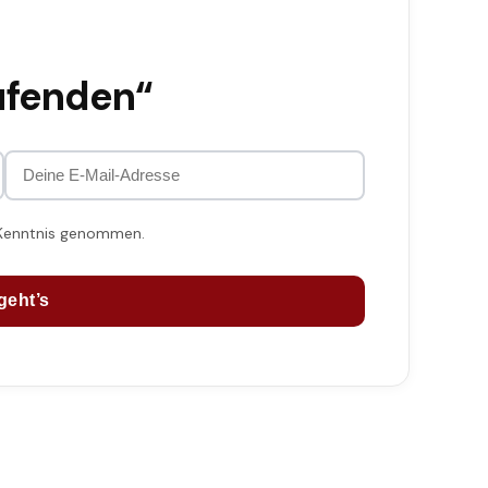
ufenden“
 Kenntnis genommen.
geht’s