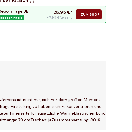
EISVERGLEICH (
1
)
Deporvillage DE
28,95
€*
ZUM SHOP
+ 7,99 € Versand
BESTER PREIS
wärmens ist nicht nur, sich vor dem großen Moment
ige Einstellung zu haben, sich zu konzentrieren und
eter Innenseite für zusätzliche WärmeElastischer Bund
rittlänge: 79 cmTaschen: jaZusammensetzung: 80 %