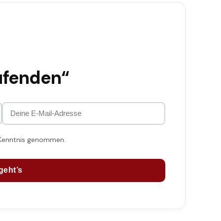
ufenden“
 Kenntnis genommen.
geht’s