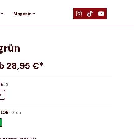
Magazin
grün
ab
28,95
€*
ZE
:
S
S
LOR
:
Grün