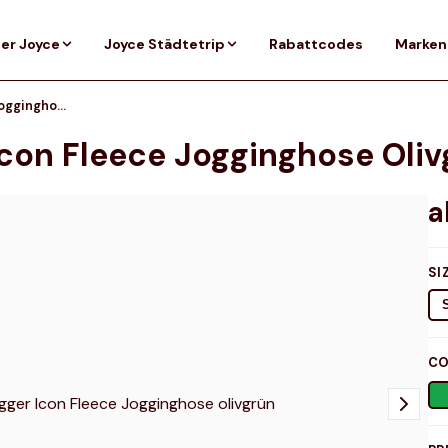
er Joyce
Joyce Städtetrip
Rabattcodes
Marken
Under Armour Jogger Icon Fleece Jogginghose olivgrün
con Fleece Jogginghose Oliv
SI
CO