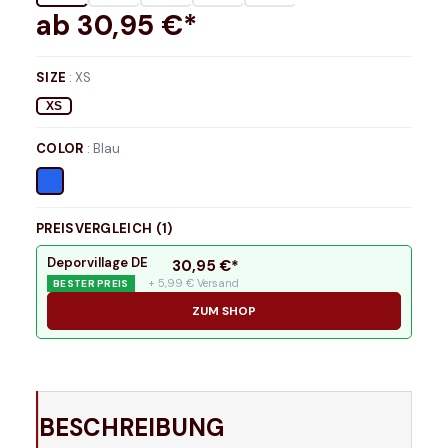
ab
30,95
€*
SIZE
:
XS
XS
COLOR
:
Blau
PREISVERGLEICH (
1
)
Deporvillage DE
30,95
€*
+ 5,99 € Versand
BESTER PREIS
ZUM SHOP
BESCHREIBUNG