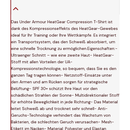
Das Under Armour HeatGear Compression T-Shirt ist
dank des Kompressionseffekts des HeatGear-Gewebes
ideal für Ihr Training oder Ihre Wettkämpfe. Es integriert
ein Transportsystem, das den Schweiß absorbiert, um
eine schnelle Trocknung zu ermöglichen.Eigenschaften:-
Ultraenger Schnitt – wie eine zweite Haut- HeatGear-
Stoff mit allen Vorteilen der UA-
Kompressionstechnologie, so bequem, dass Sie es den
ganzen Tag tragen können- Netzstoff-Einsätze unter
den Armen und am Rücken sorgen für strategische
Belüftung- SPF 30+ schützt Ihre Haut vor den
schädlichen Strahlen der Sonne- Multidirektionaler Stoff
für erhöhte Beweglichkeit in jede Richtung- Das Material
leitet Schweiß ab und trocknet sehr schnell- Anti-
Geruchs-Technologie verhindert das Wachstum von
Bakterien, die schlechten Geruch verursachen- Mesh-
Etikett im Nacken- Material: Polyester und Elastan