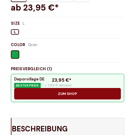
ab
23,95
€*
SIZE
:
L
L
COLOR
:
Grün
PREISVERGLEICH (
1
)
Deporvillage DE
23,95
€*
+ 7,99 € Versand
BESTER PREIS
ZUM SHOP
BESCHREIBUNG