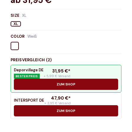
ab
31,95
€*
SIZE
:
XL
XL
COLOR
:
Weiß
PREISVERGLEICH (
2
)
Deporvillage DE
31,95
€*
+ 5,99 € Versand
BESTER PREIS
ZUM SHOP
47,90
€*
INTERSPORT DE
+ 3,95 € Versand
ZUM SHOP