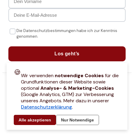
Die Datenschutzbestimmungen habe ich zur Kenntnis
genommen.
Los geht’s
🍪
Wir verwenden
notwendige Cookies
für die
Grundfunktionen dieser Website sowie
optional
Analyse- & Marketing-Cookies
(Google Analytics, GTM) zur Verbesserung
unseres Angebots. Mehr dazu in unserer
Datenschutzerklärung
.
attcodes
Kontakt
Über mich
Marken
Barrierefreiheitserklärung
Städtetri
Alle akzeptieren
Nur Notwendige
© 2021 –
2026
by Joyce Hübner | All Rights Reserved
Impressum
Datenschutz
AGB