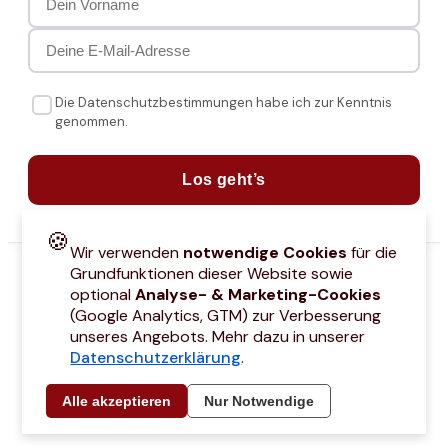
Die Datenschutzbestimmungen habe ich zur Kenntnis
genommen.
Los geht’s
🍪
Wir verwenden
notwendige Cookies
für die
Grundfunktionen dieser Website sowie
optional
Analyse- & Marketing-Cookies
(Google Analytics, GTM) zur Verbesserung
unseres Angebots. Mehr dazu in unserer
Datenschutzerklärung
.
attcodes
Kontakt
Über mich
Marken
Barrierefreiheitserklärung
Städtetri
Alle akzeptieren
Nur Notwendige
© 2021 –
2026
by Joyce Hübner | All Rights Reserved
Impressum
Datenschutz
AGB