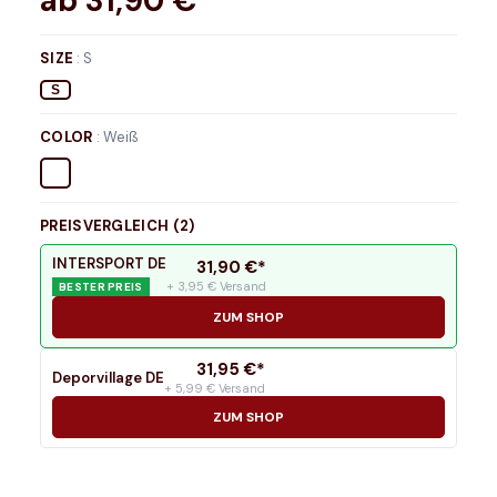
ab
31,90
€*
SIZE
:
S
S
COLOR
:
Weiß
PREISVERGLEICH (
2
)
INTERSPORT DE
31,90
€*
+ 3,95 € Versand
BESTER PREIS
ZUM SHOP
31,95
€*
Deporvillage DE
+ 5,99 € Versand
ZUM SHOP