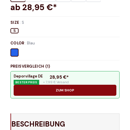
ab
28,95
€*
SIZE
:
S
S
COLOR
:
Blau
PREISVERGLEICH (
1
)
Deporvillage DE
28,95
€*
+ 7,99 € Versand
BESTER PREIS
ZUM SHOP
BESCHREIBUNG