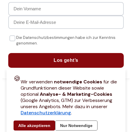
Die Datenschutzbestimmungen habe ich zur Kenntnis
genommen.
Los geht’s
🍪
Wir verwenden
notwendige Cookies
für die
Grundfunktionen dieser Website sowie
optional
Analyse- & Marketing-Cookies
(Google Analytics, GTM) zur Verbesserung
unseres Angebots. Mehr dazu in unserer
Datenschutzerklärung
.
attcodes
Kontakt
Über mich
Marken
Barrierefreiheitserklärung
Städtetri
Alle akzeptieren
Nur Notwendige
© 2021 –
2026
by Joyce Hübner | All Rights Reserved