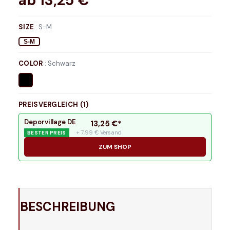
ab
13,25
€*
SIZE
:
S-M
S-M
COLOR
:
Schwarz
PREISVERGLEICH (
1
)
Deporvillage DE
13,25
€*
+ 7,99 € Versand
BESTER PREIS
ZUM SHOP
BESCHREIBUNG