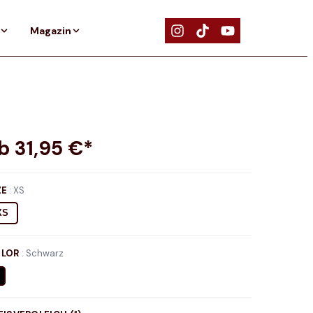
Magazin
ab
31,95
€*
ZE
:
XS
XS
LOR
:
Schwarz