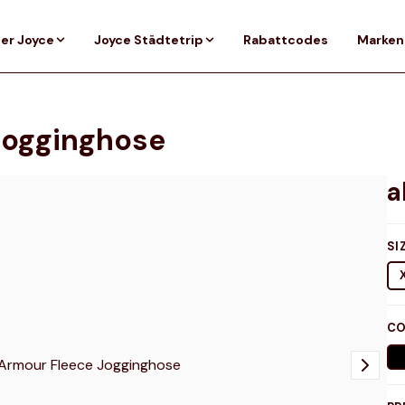
er Joyce
Joyce Städtetrip
Rabattcodes
Marken
Jogginghose
SI
CO