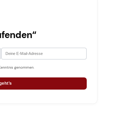
ufenden“
 Kenntnis genommen.
geht’s