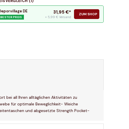
EISVERGLEICH (
1
)
Deporvillage DE
31,95
€*
ZUM SHOP
+ 5,99 € Versand
BESTER PREIS
bei all Ihren alltäglichen Aktivitäten zu
ewebe für optimale Beweglichkeit- Weiche
 Seitentaschen und abgesetzte Strength Pocket-