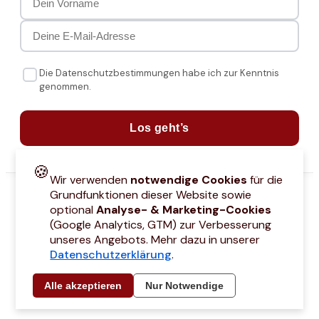
Die Datenschutzbestimmungen habe ich zur Kenntnis
genommen.
Los geht’s
🍪
Wir verwenden
notwendige Cookies
für die
Grundfunktionen dieser Website sowie
optional
Analyse- & Marketing-Cookies
(Google Analytics, GTM) zur Verbesserung
unseres Angebots. Mehr dazu in unserer
Datenschutzerklärung
.
attcodes
Kontakt
Über mich
Marken
Barrierefreiheitserklärung
Städtetri
Alle akzeptieren
Nur Notwendige
© 2021 –
2026
by Joyce Hübner | All Rights Reserved
Impressum
Datenschutz
AGB