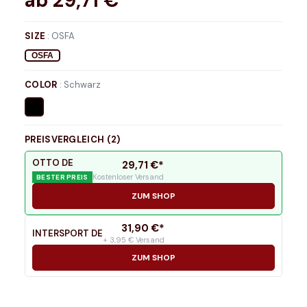
ab
29,71
€*
SIZE
:
OSFA
OSFA
COLOR
:
Schwarz
PREISVERGLEICH (
2
)
OTTO DE
29,71
€*
Kostenloser Versand
BESTER PREIS
ZUM SHOP
31,90
€*
INTERSPORT DE
+ 3,95 € Versand
ZUM SHOP