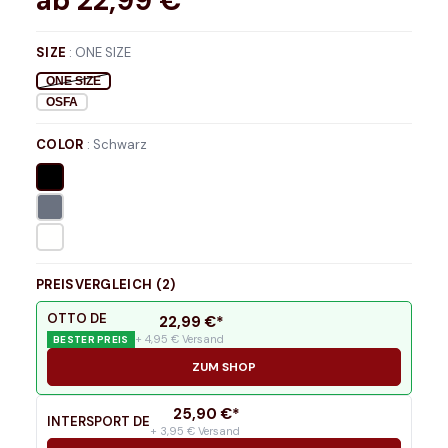
ab
22,99
€*
SIZE
:
ONE SIZE
ONE SIZE
OSFA
COLOR
:
Schwarz
PREISVERGLEICH (
2
)
OTTO DE
22,99
€*
+ 4,95 € Versand
BESTER PREIS
ZUM SHOP
25,90
€*
INTERSPORT DE
+ 3,95 € Versand