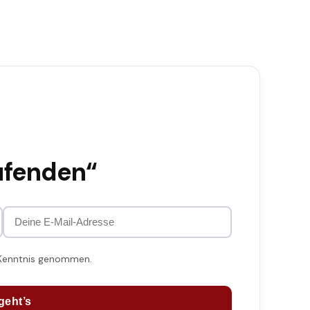
ufenden“
 Kenntnis genommen.
geht’s