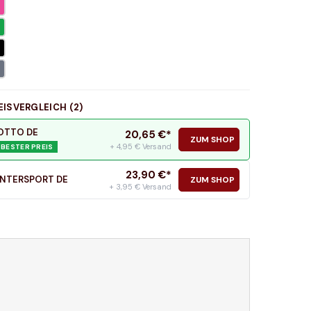
EISVERGLEICH (
2
)
OTTO DE
20,65
€*
ZUM SHOP
+ 4,95 € Versand
BESTER PREIS
23,90
€*
INTERSPORT DE
ZUM SHOP
+ 3,95 € Versand