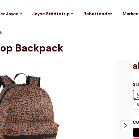
er Joyce
Joyce Städtetrip
Rabattcodes
Marken
k
Aop Backpack
SI
CO