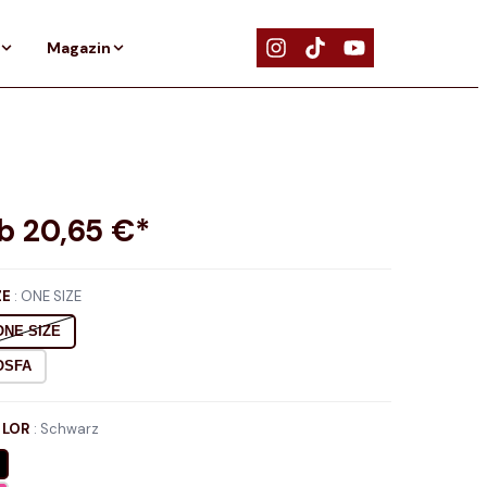
Magazin
ab
20,65
€*
ZE
:
ONE SIZE
ONE SIZE
OSFA
LOR
:
Schwarz