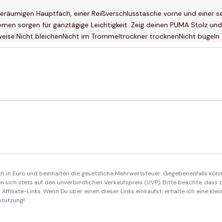
eräumigen Hauptfach, einer Reißverschlusstasche vorne und einer se
emen sorgen für ganztägige Leichtigkeit. Zeig deinen PUMA Stolz und
weise:Nicht bleichenNicht im Trommeltrockner trocknenNicht bügeln
ich in Euro und beinhalten die gesetzliche Mehrwertsteuer. Gegebenenfalls könn
 sich stets auf den unverbindlichen Verkaufspreis (UVP). Bitte beachte, dass
Affiliate-Links. Wenn Du über einen dieser Links einkaufst, erhalte ich eine kle
stützung!