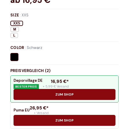
ab
16,95
€*
SIZE
:
XXS
XXS
M
L
COLOR
:
Schwarz
PREISVERGLEICH (
2
)
Deporvillage DE
16,95
€*
+ 5,99 € Versand
BESTER PREIS
ZUM SHOP
26,95
€*
Puma EU
+ Versand
ZUM SHOP