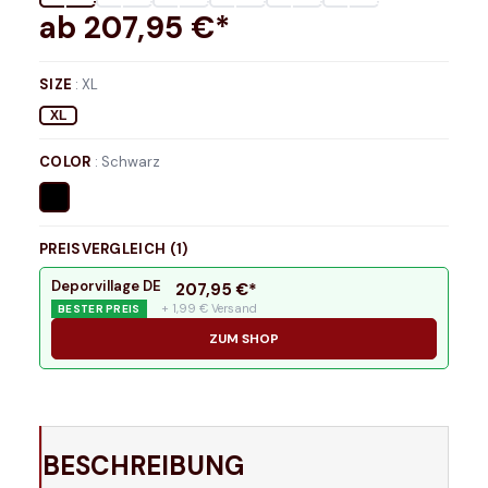
ab
207,95
€*
SIZE
:
XL
XL
COLOR
:
Schwarz
PREISVERGLEICH (
1
)
Deporvillage DE
207,95
€*
+ 1,99 € Versand
BESTER PREIS
ZUM SHOP
BESCHREIBUNG