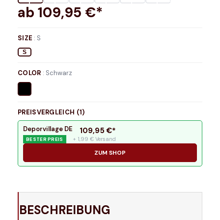
ab
109,95
€*
SIZE
:
S
S
COLOR
:
Schwarz
PREISVERGLEICH (
1
)
Deporvillage DE
109,95
€*
+ 1,99 € Versand
BESTER PREIS
ZUM SHOP
BESCHREIBUNG