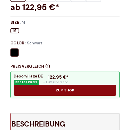
ab
122,95
€*
SIZE
:
M
M
COLOR
:
Schwarz
PREISVERGLEICH (
1
)
Deporvillage DE
122,95
€*
+ 1,99 € Versand
BESTER PREIS
ZUM SHOP
BESCHREIBUNG