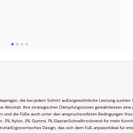
 diejenigen, die bei jedem Schritt außergewöhnliche Leistung suche
ive Aktivität. Ihre strategischen Dämpfungszonen gewährleisten eine 
rn und die Füße auch unter den anspruchsvollsten Bedingungen fri
r, 3% Nylon, 3% Gummi, 1% ElastanSchnelltrocknend für mehr Komf
ivitätErgonomisches Design, das sich dem Fuß anpasstIdeal für in