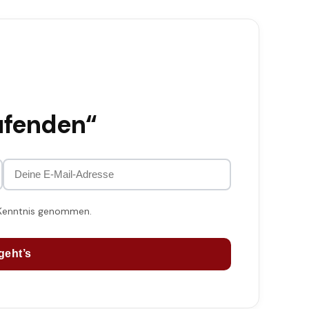
ufenden“
 Kenntnis genommen.
geht’s