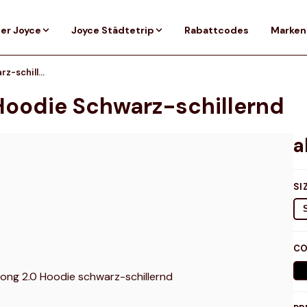
er Joyce
Joyce Städtetrip
Rabattcodes
Marken
Oakley Rider Long 2.0 Hoodie schwarz-schillernd
 Hoodie Schwarz-schillernd
SI
CO