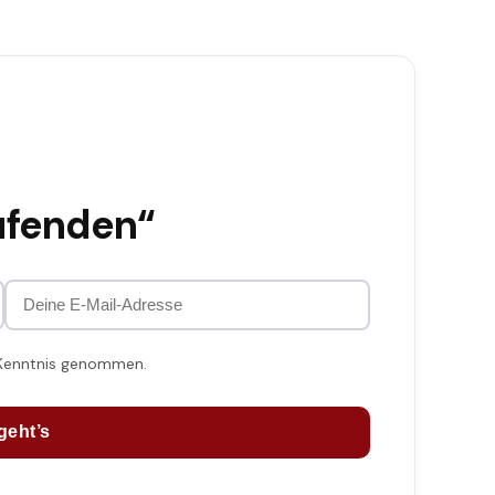
ufenden“
 Kenntnis genommen.
geht’s