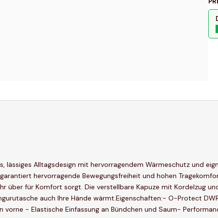
PR
, lässiges Alltagsdesign mit hervorragendem Wärmeschutz und eignet
on garantiert hervorragende Bewegungsfreiheit und hohen Tragekom
Jahr über für Komfort sorgt. Die verstellbare Kapuze mit Kordelzug
ängurutasche auch Ihre Hände wärmt.Eigenschaften:- O-Protect DW
en vorne - Elastische Einfassung an Bündchen und Saum- Performan