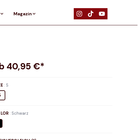
Magazin
ab
40,95
€*
ZE
:
S
S
LOR
:
Schwarz