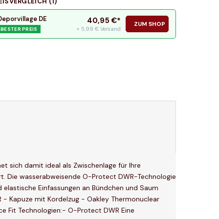
EISVERGLEICH (
1
)
Deporvillage DE
40,95
€*
ZUM SHOP
+ 5,99 € Versand
BESTER PREIS
 sich damit ideal als Zwischenlage für Ihre
fort. Die wasserabweisende O-Protect DWR-Technologie
 und elastische Einfassungen an Bündchen und Saum
R - Kapuze mit Kordelzug - Oakley Thermonuclear
ce Fit Technologien:- O-Protect DWR Eine