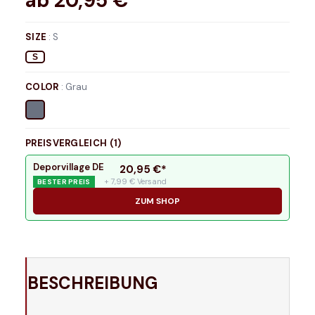
ab
20,95
€*
SIZE
:
S
S
COLOR
:
Grau
PREISVERGLEICH (
1
)
Deporvillage DE
20,95
€*
+ 7,99 € Versand
BESTER PREIS
ZUM SHOP
BESCHREIBUNG